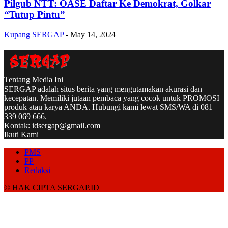
Pilgub NTT: OASE Daftar Ke Demokrat, Golkar
“Tutup Pintu”
Kupang
SERGAP
-
May 14, 2024
Tentang Media Ini
SERGAP adalah situs berita yang mengutamakan akurasi dan
kecepatan. Memiliki jutaan pembaca yang cocok untuk PROMOSI
produk atau karya ANDA. Hubungi kami lewat SMS/WA di 081
339 069 666.
Kontak:
idsergap@gmail.com
Ikuti Kami
PMS
PP
Redaksi
© HAK CIPTA SERGAP.ID