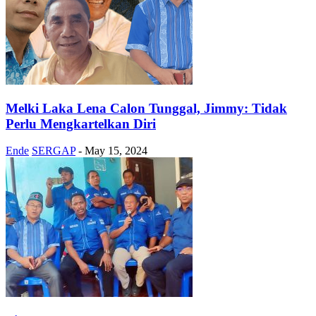
Melki Laka Lena Calon Tunggal, Jimmy: Tidak
Perlu Mengkartelkan Diri
Ende
SERGAP
-
May 15, 2024