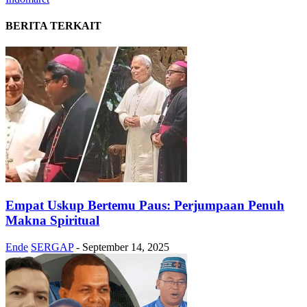
BERITA TERKAIT
Empat Uskup Bertemu Paus: Perjumpaan Penuh
Makna Spiritual
Ende
SERGAP
-
September 14, 2025