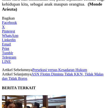
kehidupan kita, sebagai anak maupun orangtua.
(Monde
Ariezta)
Bagikan
Facebook
X
Pinterest
WhatsApp
Linkedin
Email
Print
Tumblr
Telegram
LINE
Artikel Sebelumnya
Persekusi versus Kesadaran Hukum
Artikel Selanjutnya
ASN Flotim Diminta Tidak KKN, Tidak Malas
dan Tidak Boros
BERITA TERKAIT