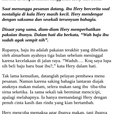
Saat menunggu pesanan datang, ibu Hery bercerita soal
nostaligia di kala Hery masih kecil. Hery mendengar
dengan saksama dan sesekali tersenyum bahagia.
Disaat yang sama, diam-diam Hery memperhatikan
pakaian ibunya. Dalam hati dia berkata, “Wah baju ibu
sudah agak sempit nih”.
Rupanya, baju itu adalah pakaian terakhir yang dibelikan
oleh almarhum ayahnya tiga bulan sebelum meninggal
karena kecelakaan di jalan raya. “Waduh…. Koq saya lupa
sih beli baju baru buat ibu?,” kata Hery dalam hati.
Tak lama kemudian, datanglah pelayan pembawa menu
pesanan. Namun karena saking bahagia lantaran diajak
anaknya makan malam, selera makan sang ibu tiba-tiba
sirna seketika. Ia sama sekali tak berminat mencicipi,
apalagi melahapnya. Ia hanya memandangi Hery dengan
penuh cinta kasih dan rindu yang kian bertambah.
Hery mencoba memaksa agar ibunya makan, tapi ibunya