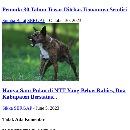
Pemuda 30 Tahun Tewas Ditebas Temannya Sendiri
Sumba Barat
SERGAP
-
October 30, 2023
Hanya Satu Pulau di NTT Yang Bebas Rabies, Dua
Kabupaten Berstatus...
Sikka
SERGAP
-
June 5, 2023
Tidak Ada Komentar