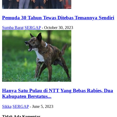
Pemuda 30 Tahun Tewas Ditebas Temannya Sendiri
Sumba Barat
SERGAP
-
October 30, 2023
Hanya Satu Pulau di NTT Yang Bebas Rabies, Dua
Kabupaten Berstatus...
Sikka
SERGAP
-
June 5, 2023
Tidak Ada Komentar