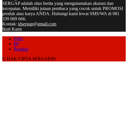
SERGAP adalah situs berita yang mengutamakan akurasi dan
kecepatan. Memiliki jutaan pembaca yang cocok untuk PROMOSI
produk atau karya ANDA. Hubungi kami lewat SMS/WA di 081
339 069 666.
Kontak:
idsergap@gmail.com
Ikuti Kami
PMS
PP
Redaksi
© HAK CIPTA SERGAP.ID