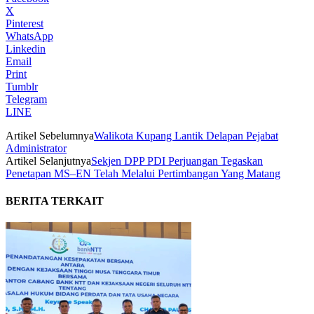
X
Pinterest
WhatsApp
Linkedin
Email
Print
Tumblr
Telegram
LINE
Artikel Sebelumnya
Walikota Kupang Lantik Delapan Pejabat
Administrator
Artikel Selanjutnya
Sekjen DPP PDI Perjuangan Tegaskan
Penetapan MS–EN Telah Melalui Pertimbangan Yang Matang
BERITA TERKAIT