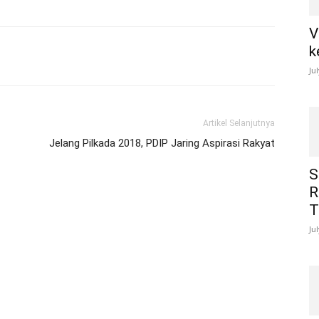
V
k
Ju
Artikel Selanjutnya
Jelang Pilkada 2018, PDIP Jaring Aspirasi Rakyat
S
R
T
Ju