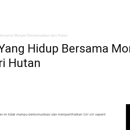
Bersama Monyet Diselamatkan dari Hutan
 Yang Hidup Bersama Mo
ri Hutan
ini tidak mampu berkomunikasi dan memperlihatkan 'ciri-ciri seperti