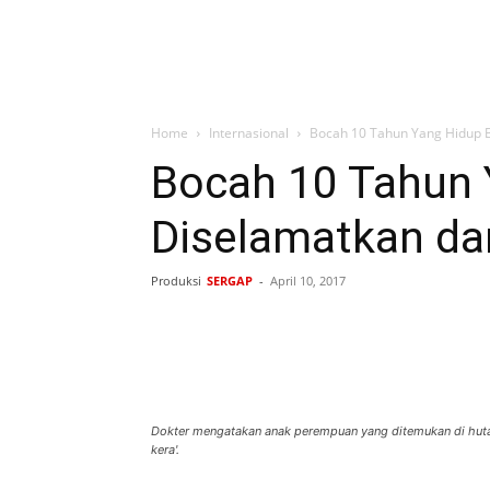
Home
Internasional
Bocah 10 Tahun Yang Hidup 
Bocah 10 Tahun
Diselamatkan da
Produksi
SERGAP
-
April 10, 2017
Bagikan
Dokter mengatakan anak perempuan yang ditemukan di hutan 
kera'.