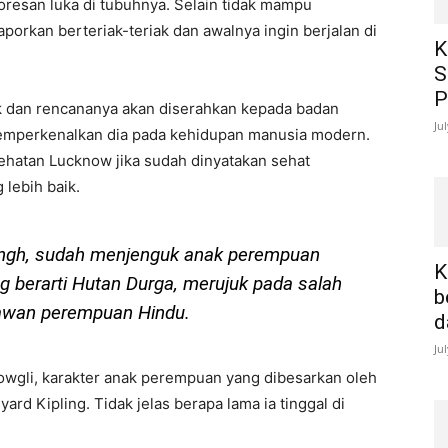
oresan luka di tubuhnya. Selain tidak mampu
porkan berteriak-teriak dan awalnya ingin berjalan di
K
S
P
ik dan rencananya akan diserahkan kepada badan
Ju
memperkenalkan dia pada kehidupan manusia modern.
ehatan Lucknow jika sudah dinyatakan sehat
lebih baik.
ingh, sudah menjenguk anak perempuan
K
 berarti Hutan Durga, merujuk pada salah
b
awan perempuan Hindu.
d
Ju
gli, karakter anak perempuan yang dibesarkan oleh
rd Kipling. Tidak jelas berapa lama ia tinggal di