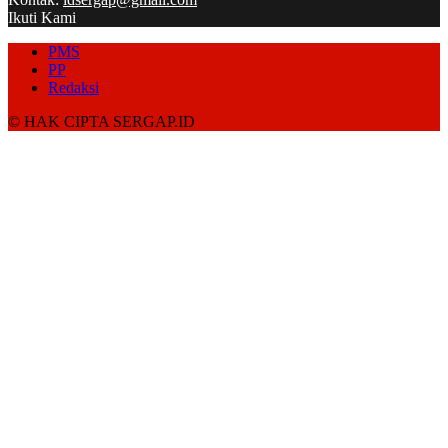
Ikuti Kami
PMS
PP
Redaksi
© HAK CIPTA SERGAP.ID