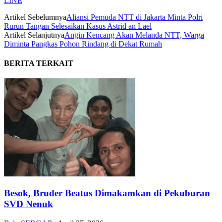
LINE
Artikel Sebelumnya
Aliansi Pemuda NTT di Jakarta Minta Polri
Rurun Tangan Selesaikan Kasus Astrid an Lael
Artikel Selanjutnya
Angin Kencang Akan Melanda NTT, Warga
Diminta Pangkas Pohon Rindang di Dekat Rumah
BERITA TERKAIT
Besok, Bruder Beatus Dimakamkan di Pekuburan
SVD Nenuk