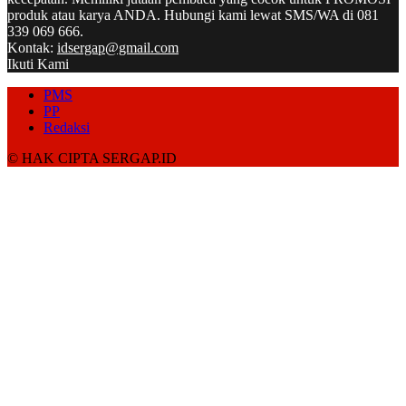
produk atau karya ANDA. Hubungi kami lewat SMS/WA di 081
339 069 666.
Kontak:
idsergap@gmail.com
Ikuti Kami
PMS
PP
Redaksi
© HAK CIPTA SERGAP.ID