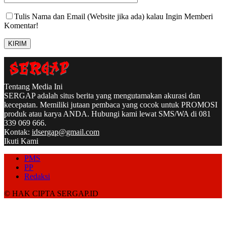
Tulis Nama dan Email (Website jika ada) kalau Ingin Memberi
Komentar!
Tentang Media Ini
SERGAP adalah situs berita yang mengutamakan akurasi dan
kecepatan. Memiliki jutaan pembaca yang cocok untuk PROMOSI
produk atau karya ANDA. Hubungi kami lewat SMS/WA di 081
339 069 666.
Kontak:
idsergap@gmail.com
Ikuti Kami
PMS
PP
Redaksi
© HAK CIPTA SERGAP.ID