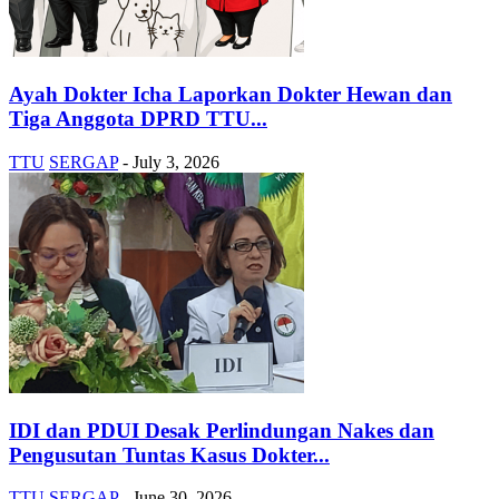
Ayah Dokter Icha Laporkan Dokter Hewan dan
Tiga Anggota DPRD TTU...
TTU
SERGAP
-
July 3, 2026
IDI dan PDUI Desak Perlindungan Nakes dan
Pengusutan Tuntas Kasus Dokter...
TTU
SERGAP
-
June 30, 2026