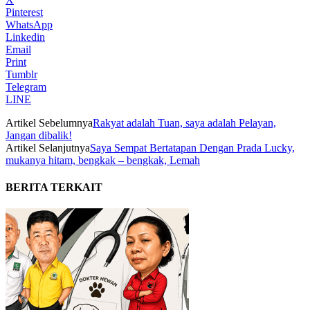
Pinterest
WhatsApp
Linkedin
Email
Print
Tumblr
Telegram
LINE
Artikel Sebelumnya
Rakyat adalah Tuan, saya adalah Pelayan,
Jangan dibalik!
Artikel Selanjutnya
Saya Sempat Bertatapan Dengan Prada Lucky,
mukanya hitam, bengkak – bengkak, Lemah
BERITA TERKAIT