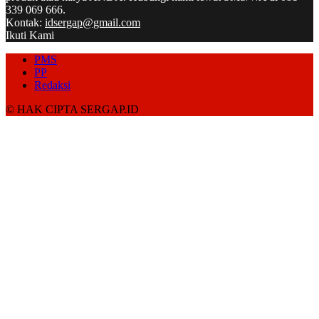
339 069 666.
Kontak:
idsergap@gmail.com
Ikuti Kami
PMS
PP
Redaksi
© HAK CIPTA SERGAP.ID