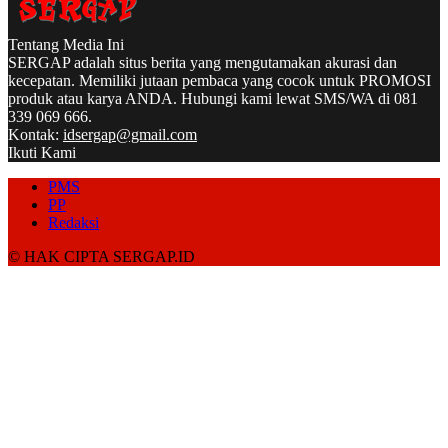
Tentang Media Ini
SERGAP adalah situs berita yang mengutamakan akurasi dan
kecepatan. Memiliki jutaan pembaca yang cocok untuk PROMOSI
produk atau karya ANDA. Hubungi kami lewat SMS/WA di 081
339 069 666.
Kontak:
idsergap@gmail.com
Ikuti Kami
PMS
PP
Redaksi
© HAK CIPTA SERGAP.ID