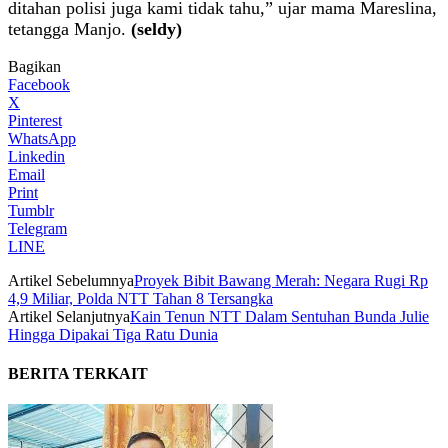
ditahan polisi juga kami tidak tahu,” ujar mama Mareslina,
tetangga Manjo.
(seldy)
Bagikan
Facebook
X
Pinterest
WhatsApp
Linkedin
Email
Print
Tumblr
Telegram
LINE
Artikel Sebelumnya
Proyek Bibit Bawang Merah: Negara Rugi Rp
4,9 Miliar, Polda NTT Tahan 8 Tersangka
Artikel Selanjutnya
Kain Tenun NTT Dalam Sentuhan Bunda Julie
Hingga Dipakai Tiga Ratu Dunia
BERITA TERKAIT