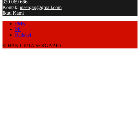
339 069 666.
Kontak:
idsergap@gmail.com
Ikuti Kami
PMS
PP
Redaksi
© HAK CIPTA SERGAP.ID