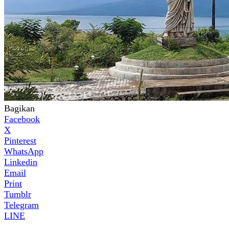
Bagikan
Facebook
X
Pinterest
WhatsApp
Linkedin
Email
Print
Tumblr
Telegram
LINE