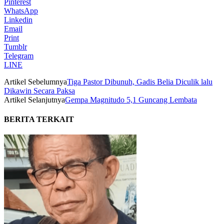
Pinterest
WhatsApp
Linkedin
Email
Print
Tumblr
Telegram
LINE
Artikel Sebelumnya
Tiga Pastor Dibunuh, Gadis Belia Diculik lalu
Dikawin Secara Paksa
Artikel Selanjutnya
Gempa Magnitudo 5,1 Guncang Lembata
BERITA TERKAIT