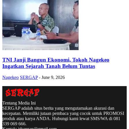
TNI Janji Bangun Ekonomi, Tokoh Nagekeo
Ingatkan Sejarah Tanah Belum Tuntas
Nagekeo
SERGAP
-
June 9, 2026
Tentang Media Ini
SERGAP adalah situs berita yang mengutamakan akurasi dan
kecepatan. Memiliki jutaan pembaca yang cocok untuk PROMOSI
produk atau karya ANDA. Hubungi kami lewat SMS/WA di 081
339 069 666.
Kontak:
idsergap@gmail.com