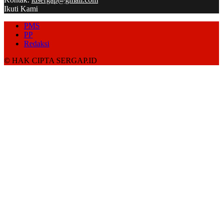
Ikuti Kami
PMS
PP
Redaksi
© HAK CIPTA SERGAP.ID