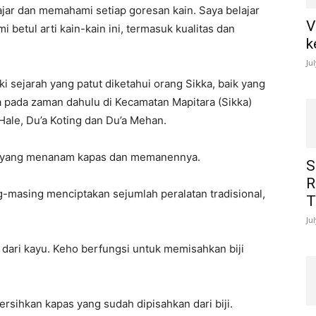
belajar dan memahami setiap goresan kain. Saya belajar
V
 betul arti kain-kain ini, termasuk kualitas dan
k
Ju
i sejarah yang patut diketahui orang Sikka, baik yang
wa pada zaman dahulu di Kecamatan Mapitara (Sikka)
ale, Du’a Koting dan Du’a Mehan.
ma yang menanam kapas dan memanennya.
S
R
-masing menciptakan sejumlah peralatan tradisional,
T
Ju
t dari kayu. Keho berfungsi untuk memisahkan biji
ersihkan kapas yang sudah dipisahkan dari biji.