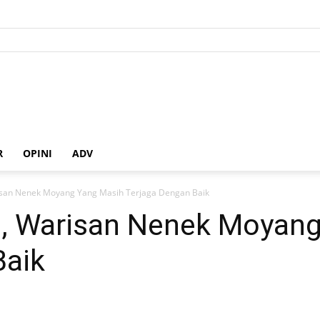
R
OPINI
ADV
risan Nenek Moyang Yang Masih Terjaga Dengan Baik
a, Warisan Nenek Moyan
Baik