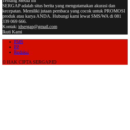
Tentang Media Ini
SERGAP adalah situs berita yang mengutamakan akurasi dan
kecepatan. Memiliki jutaan pembaca yang cocok untuk PROMOSI
produk atau karya ANDA. Hubungi kami lewat SMS/WA di 081
339 069 666.
Kontak:
idsergap@gmail.com
Ikuti Kami
PMS
PP
Redaksi
© HAK CIPTA SERGAP.ID