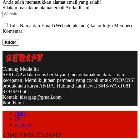
Anda telah memasukkan alamat email yang salah!
Silakan masukkan alamat email Anda di sini
Tulis Nama dan Email (Website jika ada) kalau Ingin Memberi
Komentar!
Tentang Media Ini
SERGAP adalah situs berita yang mengutamakan akurasi dan
kecepatan. Memiliki jutaan pembaca yang cocok untuk PROMOSI
produk atau karya ANDA. Hubungi kami lewat SMS/WA di 081
339 069 666.
Kontak:
idsergap@gmail.com
Ikuti Kami
PMS
PP
Redaksi
© HAK CIPTA SERGAP.ID