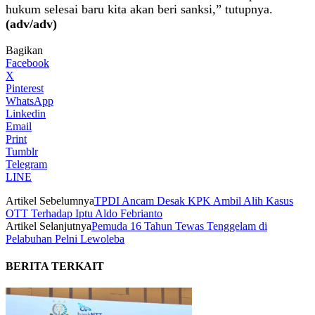
hukum selesai baru kita akan beri sanksi,” tutupnya.
(adv/adv)
Bagikan
Facebook
X
Pinterest
WhatsApp
Linkedin
Email
Print
Tumblr
Telegram
LINE
Artikel Sebelumnya
TPDI Ancam Desak KPK Ambil Alih Kasus
OTT Terhadap Iptu Aldo Febrianto
Artikel Selanjutnya
Pemuda 16 Tahun Tewas Tenggelam di
Pelabuhan Pelni Lewoleba
BERITA TERKAIT