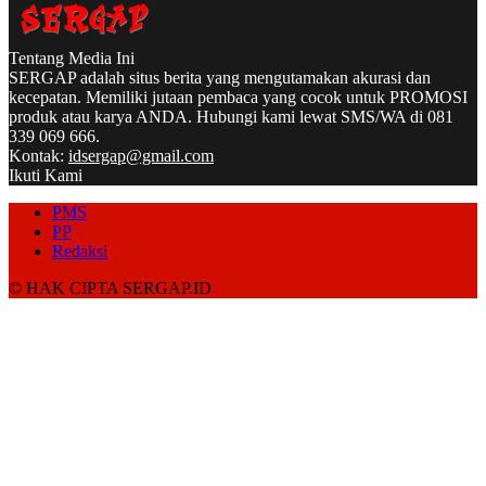
Tentang Media Ini
SERGAP adalah situs berita yang mengutamakan akurasi dan
kecepatan. Memiliki jutaan pembaca yang cocok untuk PROMOSI
produk atau karya ANDA. Hubungi kami lewat SMS/WA di 081
339 069 666.
Kontak:
idsergap@gmail.com
Ikuti Kami
PMS
PP
Redaksi
© HAK CIPTA SERGAP.ID