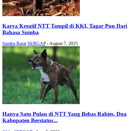
Karya Kreatif NTT Tampil di KKI, Tagar Pun Dari
Bahasa Sumba
Sumba Barat
SERGAP
-
August 7, 2025
Hanya Satu Pulau di NTT Yang Bebas Rabies, Dua
Kabupaten Berstatus...