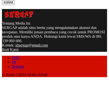
Tentang Media Ini
SERGAP adalah situs berita yang mengutamakan akurasi dan
kecepatan. Memiliki jutaan pembaca yang cocok untuk PROMOSI
produk atau karya ANDA. Hubungi kami lewat SMS/WA di 081
339 069 666.
Kontak:
idsergap@gmail.com
Ikuti Kami
PMS
PP
Redaksi
© HAK CIPTA SERGAP.ID