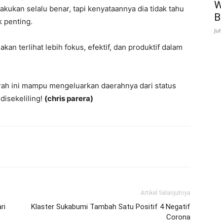
W
akukan selalu benar, tapi kenyataannya dia tidak tahu
B
k penting.
Ju
an terlihat lebih fokus, efektif, dan produktif dalam
rah ini mampu mengeluarkan daerahnya dari status
disekeliling!
(chris parera)
Artikel Selanjutnya
ri
Klaster Sukabumi Tambah Satu Positif 4 Negatif
Corona