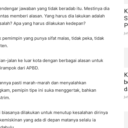
ndengar jawaban yang tidak beradab itu. Mestinya dia
K
antas memberi alasan. Yang harus dia lakukan adalah
S
alah? Apa yang harus dilakukan kedepan?
P
Ju
k pemimpin yang punya sifat malas, tidak peka, tidak
ten.
lan-jalan ke luar kota dengan berbagai alasan untuk
dirampok dari APBD.
K
b
abannya pasti marah-marah dan menyalahkan
d
am, pemipin tipe ini suka menggertak, bahkan
Ju
trim.
biasanya dilakukan untuk menutup kesalahan dirinya
kemiskinan yang ada di depan matanya selalu ia
dahulu.