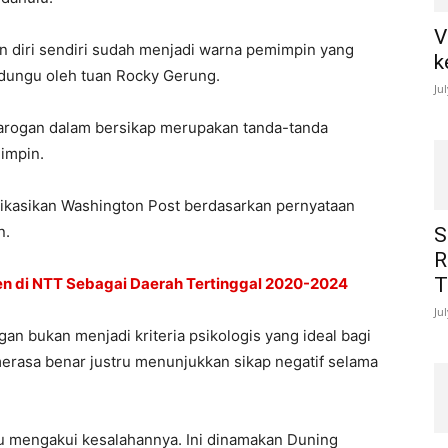
V
diri sendiri sudah menjadi warna pemimpin yang
k
g dungu oleh tuan Rocky Gerung.
Ju
arogan dalam bersikap merupakan tanda-tanda
impin.
blikasikan Washington Post berdasarkan pernyataan
n.
S
R
T
n di NTT Sebagai Daerah Tertinggal 2020-2024
Ju
n bukan menjadi kriteria psikologis yang ideal bagi
rasa benar justru menunjukkan sikap negatif selama
u mengakui kesalahannya. Ini dinamakan Duning