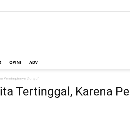
R
OPINI
ADV
rena Pemimpinnya Dungu?
ita Tertinggal, Karena 