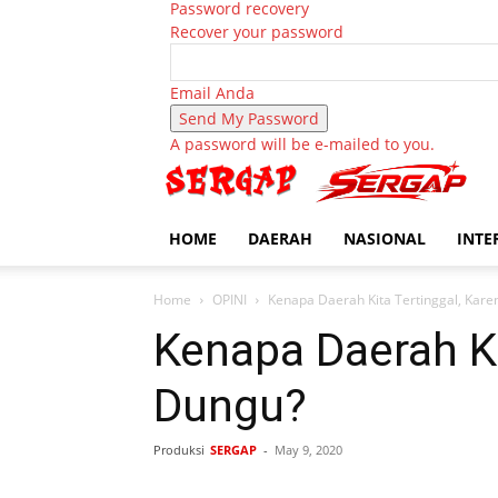
Password recovery
Recover your password
Email Anda
A password will be e-mailed to you.
HOME
DAERAH
NASIONAL
INTE
Home
OPINI
Kenapa Daerah Kita Tertinggal, Ka
Kenapa Daerah K
Dungu?
Produksi
SERGAP
-
May 9, 2020