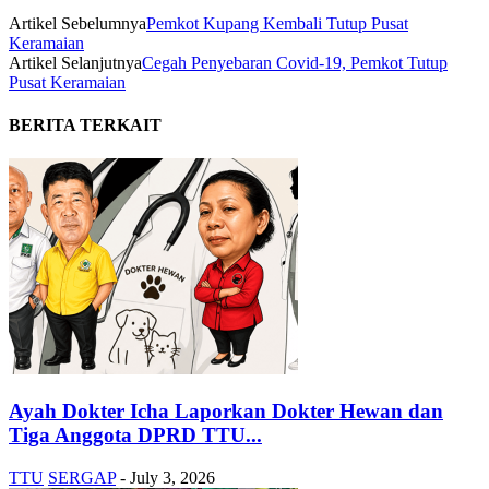
Artikel Sebelumnya
Pemkot Kupang Kembali Tutup Pusat
Keramaian
Artikel Selanjutnya
Cegah Penyebaran Covid-19, Pemkot Tutup
Pusat Keramaian
BERITA TERKAIT
Ayah Dokter Icha Laporkan Dokter Hewan dan
Tiga Anggota DPRD TTU...
TTU
SERGAP
-
July 3, 2026