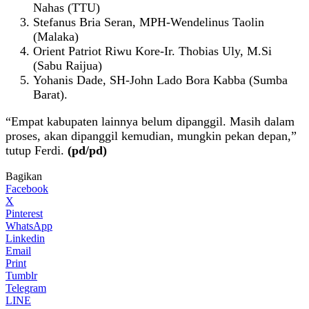
Nahas (TTU)
Stefanus Bria Seran, MPH-Wendelinus Taolin
(Malaka)
Orient Patriot Riwu Kore-Ir. Thobias Uly, M.Si
(Sabu Raijua)
Yohanis Dade, SH-John Lado Bora Kabba (Sumba
Barat).
“Empat kabupaten lainnya belum dipanggil. Masih dalam
proses, akan dipanggil kemudian, mungkin pekan depan,”
tutup Ferdi.
(pd/pd)
Bagikan
Facebook
X
Pinterest
WhatsApp
Linkedin
Email
Print
Tumblr
Telegram
LINE