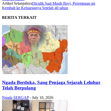
Artikel Selanjutnya
Diculik Saat Masih Bayi, Perempuan ini
Kembali ke Keluarganya Setelah 40 tahun
BERITA TERKAIT
Ngada Berduka, Sang Penjaga Sejarah Leluhur
Telah Berpulang
Ngada
SERGAP
-
July 10, 2026