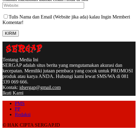
Tulis Nama dan Email (Website jika ada) kalau Ingin Memberi
Komentar!
Tentang Media Ini
SERGAP adalah situs berita yang mengutamakan akurasi dan
kecepatan. Memiliki jutaan pembaca yang cocok untuk PROMOSI
produk atau karya ANDA. Hubungi kami lewat SMS/WA di 081
339 069 666.
Kontak:
idsergap@gmail.com
Ikuti Kami
PMS
PP
Redaksi
© HAK CIPTA SERGAP.ID