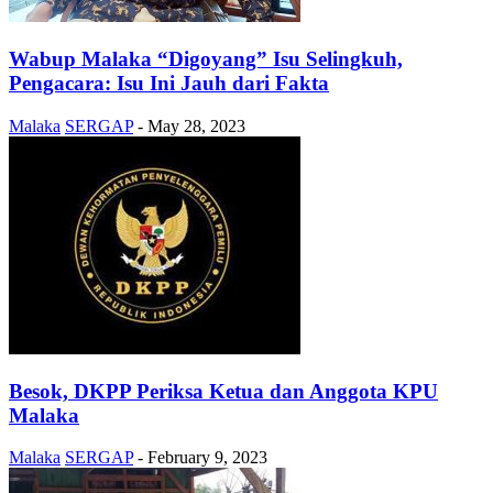
Wabup Malaka “Digoyang” Isu Selingkuh,
Pengacara: Isu Ini Jauh dari Fakta
Malaka
SERGAP
-
May 28, 2023
Besok, DKPP Periksa Ketua dan Anggota KPU
Malaka
Malaka
SERGAP
-
February 9, 2023