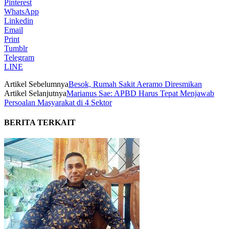
Pinterest
WhatsApp
Linkedin
Email
Print
Tumblr
Telegram
LINE
Artikel Sebelumnya
Besok, Rumah Sakit Aeramo Diresmikan
Artikel Selanjutnya
Marianus Sae: APBD Harus Tepat Menjawab
Persoalan Masyarakat di 4 Sektor
BERITA TERKAIT