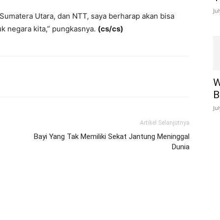
Ju
 Sumatera Utara, dan NTT, saya berharap akan bisa
k negara kita,” pungkasnya.
(cs/cs)
W
B
Ju
Artikel Selanjutnya
Bayi Yang Tak Memiliki Sekat Jantung Meninggal
Dunia