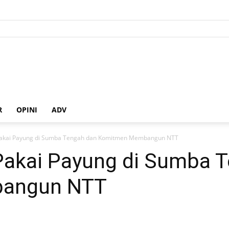
R
OPINI
ADV
akai Payung di Sumba Tengah dan Komitmen Membangun NTT
akai Payung di Sumba T
angun NTT