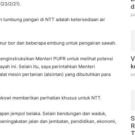
(23/2/21).
d
Ju
 lumbung pangan di NTT adalah ketersediaan air
mur bor dan beberapa embung untuk pengairan sawah.
V
 menginstruksikan Menteri PUPR untuk melihat potensi
k
h ini. Selain itu, saya perintahkan Menteri
lat mesin pertanian (alsintan) yang dibutuhkan para
Ju
Jokowi memberikan perhatian khusus untuk NTT.
an jempol belaka. Selain bendungan dan waduk,
S
peningakatan jalan dan jembatan, pendidikan, ekonomi,
R
T