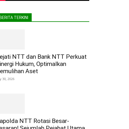
BERITA TERKINI
ejati NTT dan Bank NTT Perkuat
inergi Hukum, Optimalkan
emulihan Aset
ly 30, 2026
apolda NTT Rotasi Besar-
esaran! Sejumlah Pejabat Utama