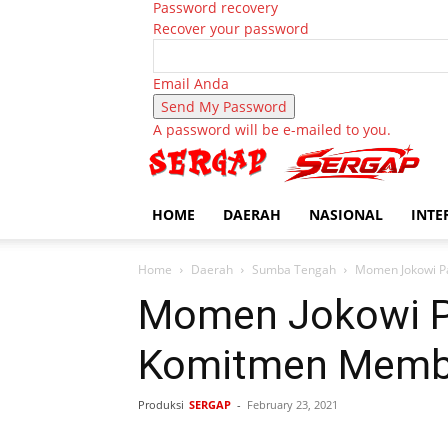
Password recovery
Recover your password
Email Anda
A password will be e-mailed to you.
HOME
DAERAH
NASIONAL
INTE
Home
Daerah
Sumba Tengah
Momen Jokowi P
Momen Jokowi P
Komitmen Memb
Produksi
SERGAP
-
February 23, 2021