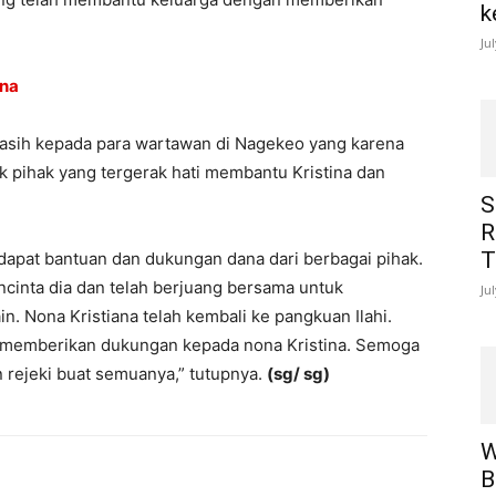
k
Ju
ina
asih kepada para wartawan di Nagekeo yang karena
k pihak yang tergerak hati membantu Kristina dan
S
R
T
dapat bantuan dan dukungan dana dari berbagai pihak.
cinta dia dan telah berjuang bersama untuk
Ju
. Nona Kristiana telah kembali ke pangkuan Ilahi.
ah memberikan dukungan kepada nona Kristina. Semoga
rejeki buat semuanya,” tutupnya.
(sg/ sg)
W
B