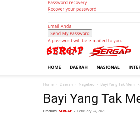
Password recovery
Recover your password
Email Anda
A password will be e-mailed to you.
HOME
DAERAH
NASIONAL
INTE
Home
Daerah
Nagekeo
Bayi Yang Tak Memilik
Bayi Yang Tak Me
Produksi
SERGAP
-
February 24, 2021