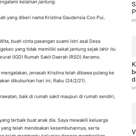
ngalami kelainan jantung.
S
P
ati yang diberi nama Kristina Gaudensia Coo Pui,
Ju
Wita, buah cinta pasangan suami istri asal Desa
keo yang tidak memiliki sekat jantung sejak lahir itu
arurat (IGD) Rumah Sakit Daerah (RSD) Aeramo.
K
b
 mengatakan, jenasah Kristina telah dibawa pulang ke
d
kan dikuburkan hari ini, Rabu (24/2/21).
Ju
rawatan, baik di rumah sakit maupun di rumah sendiri,
ang terbaik buat anak dia. Saya mewakili keluarga
 yang telah mendoakan kesembuhannya, serta
V
yang telah membantu keluarga dengan memberikan