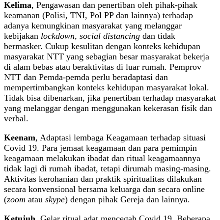
Kelima
, Pengawasan dan penertiban oleh pihak-pihak
keamanan (Polisi, TNI, Pol PP dan lainnya) terhadap
adanya kemungkinan masyarakat yang melanggar
kebijakan
lockdown
,
social distancing
dan tidak
bermasker. Cukup kesulitan dengan konteks kehidupan
masyarakat NTT yang sebagian besar masyarakat bekerja
di alam bebas atau beraktivitas di luar rumah. Pemprov
NTT dan Pemda-pemda perlu beradaptasi dan
mempertimbangkan konteks kehidupan masyarakat lokal.
Tidak bisa dibenarkan, jika penertiban terhadap masyarakat
yang melanggar dengan menggunakan kekerasan fisik dan
verbal.
Keenam
, Adaptasi lembaga Keagamaan terhadap situasi
Covid 19. Para jemaat keagamaan dan para pemimpin
keagamaan melakukan ibadat dan ritual keagamaannya
tidak lagi di rumah ibadat, tetapi dirumah masing-masing.
Aktivitas kerohanian dan praktik spiritualitas dilakukan
secara konvensional bersama keluarga dan secara online
(
zoom
atau
skype
) dengan pihak Gereja dan lainnya.
Ketujuh
, Gelar ritual adat mencegah Covid 19. Beberapa