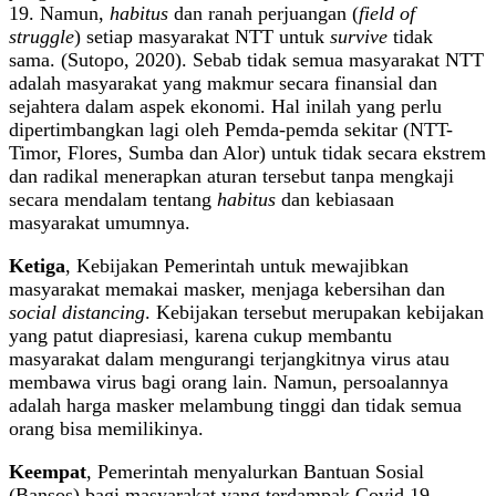
19. Namun,
habitus
dan ranah perjuangan (
field of
struggle
) setiap masyarakat NTT untuk
survive
tidak
sama. (Sutopo, 2020). Sebab tidak semua masyarakat NTT
adalah masyarakat yang makmur secara finansial dan
sejahtera dalam aspek ekonomi. Hal inilah yang perlu
dipertimbangkan lagi oleh Pemda-pemda sekitar (NTT-
Timor, Flores, Sumba dan Alor) untuk tidak secara ekstrem
dan radikal menerapkan aturan tersebut tanpa mengkaji
secara mendalam tentang
habitus
dan kebiasaan
masyarakat umumnya.
Ketiga
, Kebijakan Pemerintah untuk mewajibkan
masyarakat memakai masker, menjaga kebersihan dan
social distancing
. Kebijakan tersebut merupakan kebijakan
yang patut diapresiasi, karena cukup membantu
masyarakat dalam mengurangi terjangkitnya virus atau
membawa virus bagi orang lain. Namun, persoalannya
adalah harga masker melambung tinggi dan tidak semua
orang bisa memilikinya.
Keempat
, Pemerintah menyalurkan Bantuan Sosial
(Bansos) bagi masyarakat yang terdampak Covid 19.