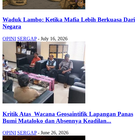
Waduk Lambo: Ketika Mafia Lebih Berkuasa Dari
Negara
OPINI
SERGAP
-
July 16, 2026
Kritik Atas Wacana Geosaintifik Lapangan Panas
Bumi Mataloko dan Absennya Keadilan...
OPINI
SERGAP
-
June 26, 2026