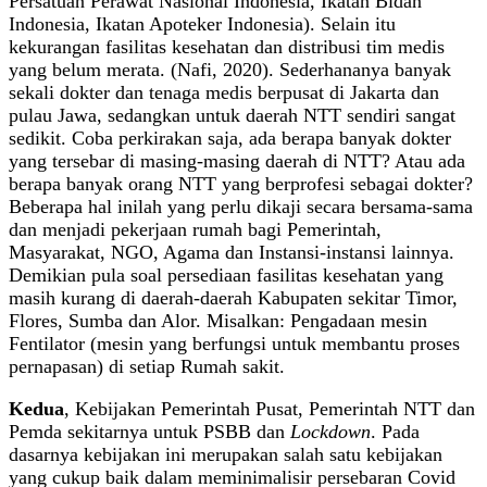
Persatuan Perawat Nasional Indonesia, Ikatan Bidan
Indonesia, Ikatan Apoteker Indonesia). Selain itu
kekurangan fasilitas kesehatan dan distribusi tim medis
yang belum merata. (Nafi, 2020). Sederhananya banyak
sekali dokter dan tenaga medis berpusat di Jakarta dan
pulau Jawa, sedangkan untuk daerah NTT sendiri sangat
sedikit. Coba perkirakan saja, ada berapa banyak dokter
yang tersebar di masing-masing daerah di NTT? Atau ada
berapa banyak orang NTT yang berprofesi sebagai dokter?
Beberapa hal inilah yang perlu dikaji secara bersama-sama
dan menjadi pekerjaan rumah bagi Pemerintah,
Masyarakat, NGO, Agama dan Instansi-instansi lainnya.
Demikian pula soal persediaan fasilitas kesehatan yang
masih kurang di daerah-daerah Kabupaten sekitar Timor,
Flores, Sumba dan Alor. Misalkan: Pengadaan mesin
Fentilator (mesin yang berfungsi untuk membantu proses
pernapasan) di setiap Rumah sakit.
Kedua
, Kebijakan Pemerintah Pusat, Pemerintah NTT dan
Pemda sekitarnya untuk PSBB dan
Lockdown
. Pada
dasarnya kebijakan ini merupakan salah satu kebijakan
yang cukup baik dalam meminimalisir persebaran Covid