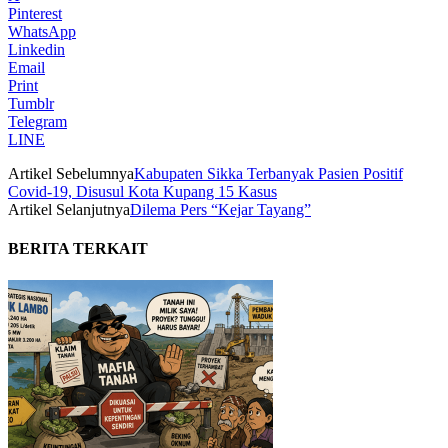
Pinterest
WhatsApp
Linkedin
Email
Print
Tumblr
Telegram
LINE
Artikel Sebelumnya
Kabupaten Sikka Terbanyak Pasien Positif
Covid-19, Disusul Kota Kupang 15 Kasus
Artikel Selanjutnya
Dilema Pers “Kejar Tayang”
BERITA TERKAIT