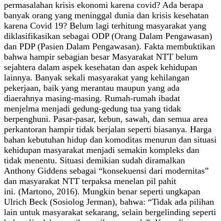
permasalahan krisis ekonomi karena covid? Ada berapa
banyak orang yang meninggal dunia dan krisis kesehatan
karena Covid 19? Belum lagi terhitung masyarakat yang
diklasifikasikan sebagai ODP (Orang Dalam Pengawasan)
dan PDP (Pasien Dalam Pengawasan). Fakta membuktikan
bahwa hampir sebagian besar Masyarakat NTT belum
sejahtera dalam aspek kesehatan dan aspek kehidupan
lainnya. Banyak sekali masyarakat yang kehilangan
pekerjaan, baik yang merantau maupun yang ada
diaerahnya masing-masing. Rumah-rumah ibadat
menjelma menjadi gedung-gedung tua yang tidak
berpenghuni. Pasar-pasar, kebun, sawah, dan semua area
perkantoran hampir tidak berjalan seperti biasanya. Harga
bahan kebutuhan hidup dan komoditas menurun dan situasi
kehidupan masyarakat menjadi semakin kompleks dan
tidak menentu. Situasi demikian sudah diramalkan
Anthony Giddens sebagai “konsekuensi dari modernitas”
dan masyarakat NTT terpaksa menelan pil pahit
ini. (Martono, 2016). Mungkin benar seperti ungkapan
Ulrich Beck (Sosiolog Jerman), bahwa: “Tidak ada pilihan
lain untuk masyarakat sekarang, selain bergelinding seperti