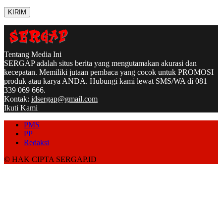
Tentang Media Ini
SERGAP adalah situs berita yang mengutamakan akurasi dan
kecepatan. Memiliki jutaan pembaca yang cocok untuk PROMOSI
produk atau karya ANDA. Hubungi kami lewat SMS/WA di 081
339 069 666.
Kontak:
idsergap@gmail.com
Ikuti Kami
PMS
PP
Redaksi
© HAK CIPTA SERGAP.ID