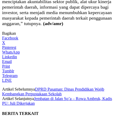
menciptakan akuntabilitas sektor publik, alat ukur kinerja
pemerintah daerah, informasi yang dapat dipercaya bagi
investor, serta menjadi media menumbuhkan kepercayaan
masyarakat kepada pemerintah daerah terkait penggunaan
anggaran,” tutupnya.
(adv/amr)
Bagikan
Facebook
X
Pinterest
WhatsApp
Linkedin
Email
Print
Tumblr
Telegram
LINE
Artikel Sebelumnya
DPRD Pasaman: Dinas Pendidikan Wajib
Kembangkan Perpustakaan Sekolah
Artikel Selanjutnya
Jembatan di Jalan So’a – Rowa Ambruk, Kadis
PU: Juli Dikerjakan
BERITA TERKAIT