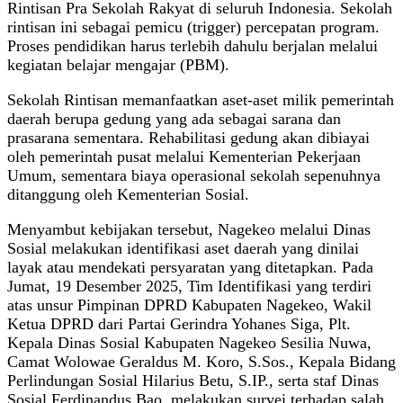
Rintisan Pra Sekolah Rakyat di seluruh Indonesia. Sekolah
rintisan ini sebagai pemicu (trigger) percepatan program.
Proses pendidikan harus terlebih dahulu berjalan melalui
kegiatan belajar mengajar (PBM).
Sekolah Rintisan memanfaatkan aset-aset milik pemerintah
daerah berupa gedung yang ada sebagai sarana dan
prasarana sementara. Rehabilitasi gedung akan dibiayai
oleh pemerintah pusat melalui Kementerian Pekerjaan
Umum, sementara biaya operasional sekolah sepenuhnya
ditanggung oleh Kementerian Sosial.
Menyambut kebijakan tersebut, Nagekeo melalui Dinas
Sosial melakukan identifikasi aset daerah yang dinilai
layak atau mendekati persyaratan yang ditetapkan. Pada
Jumat, 19 Desember 2025, Tim Identifikasi yang terdiri
atas unsur Pimpinan DPRD Kabupaten Nagekeo, Wakil
Ketua DPRD dari Partai Gerindra Yohanes Siga, Plt.
Kepala Dinas Sosial Kabupaten Nagekeo Sesilia Nuwa,
Camat Wolowae Geraldus M. Koro, S.Sos., Kepala Bidang
Perlindungan Sosial Hilarius Betu, S.IP., serta staf Dinas
Sosial Ferdinandus Bao, melakukan survei terhadap salah