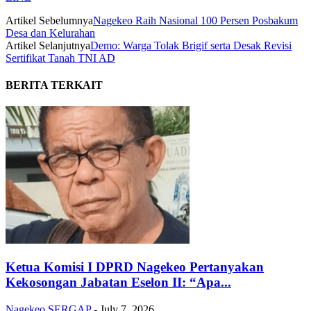
Artikel Sebelumnya
Nagekeo Raih Nasional 100 Persen Posbakum
Desa dan Kelurahan
Artikel Selanjutnya
Demo: Warga Tolak Brigif serta Desak Revisi
Sertifikat Tanah TNI AD
BERITA TERKAIT
Ketua Komisi I DPRD Nagekeo Pertanyakan
Kekosongan Jabatan Eselon II: “Apa...
Nagekeo
SERGAP
-
July 7, 2026