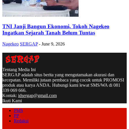
TNI Janji Bangun Ekonomi, Tokoh Nagekeo
Ingatkan Sejarah Tanah Belum Tuntas
Nagekeo
SERGAP
-
June 9, 2026
Tentang Media Ini
SERGAP adalah situs berita yang mengutamakan akurasi dan
kecepatan. Memiliki jutaan pembaca yang cocok untuk PROMOSI
produk atau karya ANDA. Hubungi kami lewat SMS/WA di 081
339 069 666.
Kontak:
idsergap@gmail.com
Ikuti Kami
PMS
PP
Redaksi