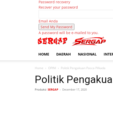
Password recovery
Recover your password
Email Anda
A password will be e-mailed to you.
HOME
DAERAH
NASIONAL
INTE
Home
OPINI
Politik Pengakuan Pasca Pilkada
Politik Pengakua
Produksi
SERGAP
-
December 17, 2020