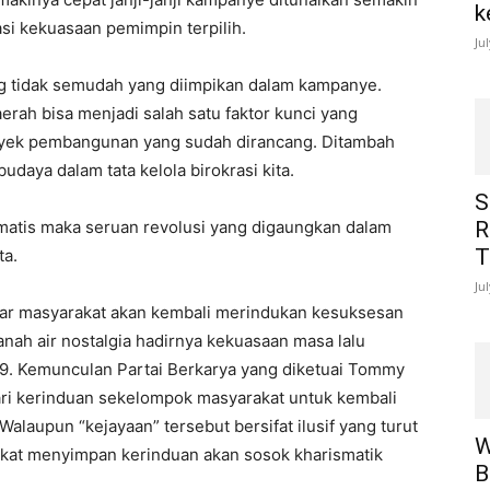
k
si kekuasaan pemimpin terpilih.
Ju
ing tidak semudah yang diimpikan dalam kampanye.
rah bisa menjadi salah satu faktor kunci yang
oyek pembangunan yang sudah dirancang. Ditambah
udaya dalam tata kelola birokrasi kita.
S
tematis maka seruan revolusi yang digaungkan dalam
R
T
ta.
Ju
sar masyarakat akan kembali merindukan kesuksesan
 tanah air nostalgia hadirnya kekuasaan masa lalu
19. Kemunculan Partai Berkarya yang diketuai Tommy
ari kerinduan sekelompok masyarakat untuk kembali
alaupun “kejayaan” tersebut bersifat ilusif yang turut
W
rakat menyimpan kerinduan akan sosok kharismatik
B