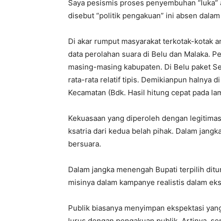
Saya pesismis proses penyembuhan “luka” 
disebut “politik pengakuan” ini absen dalam 
Di akar rumput masyarakat terkotak-kotak ant
data perolahan suara di Belu dan Malaka. Pe
masing-masing kabupaten. Di Belu paket Se
rata-rata relatif tipis. Demikianpun halnya 
Kecamatan (Bdk. Hasil hitung cepat pada la
Kekuasaan yang diperoleh dengan legitimasi
ksatria dari kedua belah pihak. Dalam jang
bersuara.
Dalam jangka menengah Bupati terpilih dit
misinya dalam kampanye realistis dalam eks
Publik biasanya menyimpan ekspektasi yang 
lurus dengan pengakuan publik. Artinya, se