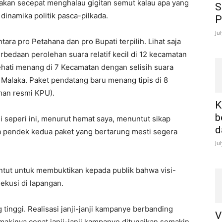
akan secepat menghalau gigitan semut kalau apa yang
S
dinamika politik pasca-pilkada.
P
Ju
ara pro Petahana dan pro Bupati terpilih. Lihat saja
rbedaan perolehan suara relatif kecil di 12 kecamatan
hati menang di 7 Kecamatan dengan selisih suara
di Malaka. Paket pendatang baru menang tipis di 8
man resmi KPU).
K
b
 seperi ini, menurut hemat saya, menuntut sikap
d
ka pendek kedua paket yang bertarung mesti segera
Ju
untut untuk membuktikan kepada publik bahwa visi-
ekusi di lapangan.
tinggi. Realisasi janji-janji kampanye berbanding
V
makinya cepat janji-janji kampanye ditunaikan semakin