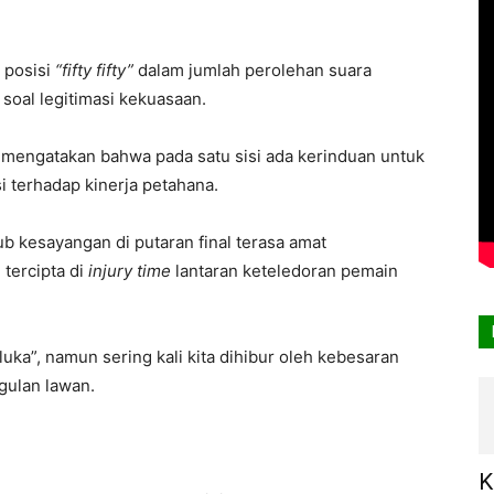
 posisi
“fifty fifty”
dalam jumlah perolehan suara
 soal legitimasi kekuasaan.
t mengatakan bahwa pada satu sisi ada kerinduan untuk
si terhadap kinerja petahana.
lub kesayangan di putaran final terasa amat
tercipta di
injury time
lantaran keteledoran pemain
uka”, namun sering kali kita dihibur oleh kebesaran
gulan lawan.
K