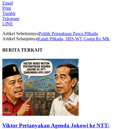
Email
Print
Tumblr
Telegram
LINE
Artikel Sebelumnya
Politik Pengakuan Pasca Pilkada
Artikel Selanjutnya
Kalah Pilkada, SBS-WT Gugat Ke MK
BERITA TERKAIT
Viktor Pertanyakan Agenda Jokowi ke NTT: