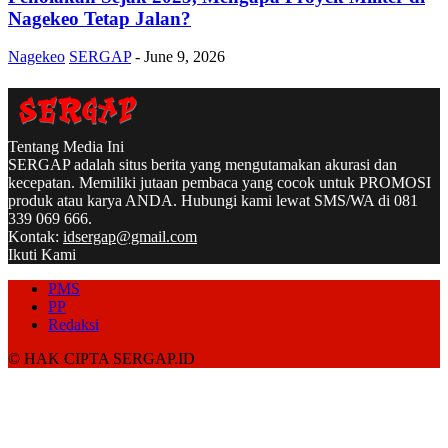
Nagekeo Tetap Jalan?
Nagekeo
SERGAP
-
June 9, 2026
Tentang Media Ini
SERGAP adalah situs berita yang mengutamakan akurasi dan
kecepatan. Memiliki jutaan pembaca yang cocok untuk PROMOSI
produk atau karya ANDA. Hubungi kami lewat SMS/WA di 081
339 069 666.
Kontak:
idsergap@gmail.com
Ikuti Kami
PMS
PP
Redaksi
© HAK CIPTA SERGAP.ID