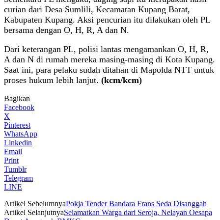
curian dari Desa Sumlili, Kecamatan Kupang Barat,
Kabupaten Kupang. Aksi pencurian itu dilakukan oleh PL
bersama dengan O, H, R, A dan N.
Dari keterangan PL, polisi lantas mengamankan O, H, R,
A dan N di rumah mereka masing-masing di Kota Kupang.
Saat ini, para pelaku sudah ditahan di Mapolda NTT untuk
proses hukum lebih lanjut.
(kcm/kcm)
Bagikan
Facebook
X
Pinterest
WhatsApp
Linkedin
Email
Print
Tumblr
Telegram
LINE
Artikel Sebelumnya
Pokja Tender Bandara Frans Seda Disanggah
Artikel Selanjutnya
Selamatkan Warga dari Seroja, Nelayan Oesapa