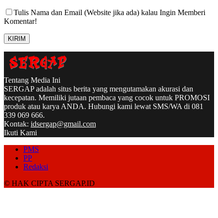
Tulis Nama dan Email (Website jika ada) kalau Ingin Memberi
Komentar!
Tentang Media Ini
SERGAP adalah situs berita yang mengutamakan akurasi dan
kecepatan. Memiliki jutaan pembaca yang cocok untuk PROMOSI
produk atau karya ANDA. Hubungi kami lewat SMS/WA di 081
339 069 666.
Kontak:
idsergap@gmail.com
Ikuti Kami
PMS
PP
Redaksi
© HAK CIPTA SERGAP.ID