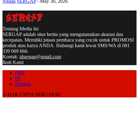
Ngada
SERGAP
-
May 30, 2026
Tentang Media Ini
SERGAP adalah situs berita yang mengutamakan akurasi dan
kecepatan. Memiliki jutaan pembaca yang cocok untuk PROMOSI
produk atau karya ANDA. Hubungi kami lewat SMS/WA di 081
339 069 666.
Kontak:
idsergap@gmail.com
Ikuti Kami
PMS
PP
Redaksi
© HAK CIPTA SERGAP.ID