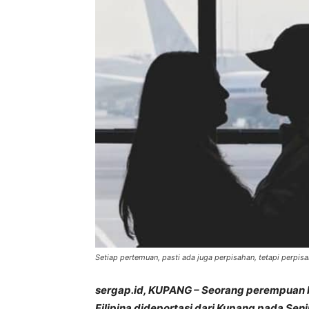
Setiap pertemuan, pasti ada juga perpisahan, tetapi perpisa
sergap.id, KUPANG – Seorang perempuan b
Filipina dideportasi dari Kupang pada Seni