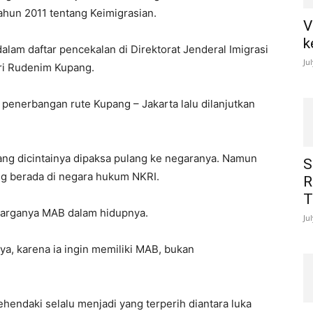
Tahun 2011 tentang Keimigrasian.
V
k
lam daftar pencekalan di Direktorat Jenderal Imigrasi
Ju
ri Rudenim Kupang.
 penerbangan rute Kupang – Jakarta lalu dilanjutkan
ang dicintainya dipaksa pulang ke negaranya. Namun
S
ang berada di negara hukum NKRI.
R
T
harganya MAB dalam hidupnya.
Ju
, karena ia ingin memiliki MAB, bukan
hendaki selalu menjadi yang terperih diantara luka