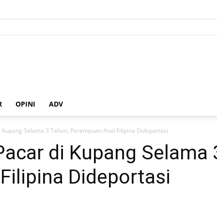
R
OPINI
ADV
i Kupang Selama 3 Tahun, Perempuan Asal Filipina Dideportasi
Pacar di Kupang Selama 
ilipina Dideportasi