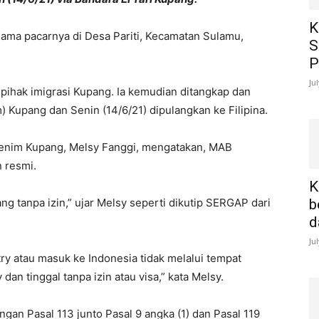
K
sama pacarnya di Desa Pariti, Kecamatan Sulamu,
S
P
Ju
 pihak imigrasi Kupang. Ia kemudian ditangkap dan
) Kupang dan Senin (14/6/21) dipulangkan ke Filipina.
denim Kupang, Melsy Fanggi, mengatakan, MAB
n resmi.
K
ng tanpa izin,” ujar Melsy seperti dikutip SERGAP dari
b
d
Ju
ntry atau masuk ke Indonesia tidak melalui tempat
 dan tinggal tanpa izin atau visa,” kata Melsy.
gan Pasal 113 junto Pasal 9 angka (1) dan Pasal 119