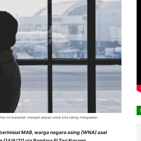
han ini bukanlah menjadi alasan untuk kita saling melupakan.
erinisial MAB, warga negara asing (WNA) asal
n (14/6/21) via Bandara El Tari Kupang.