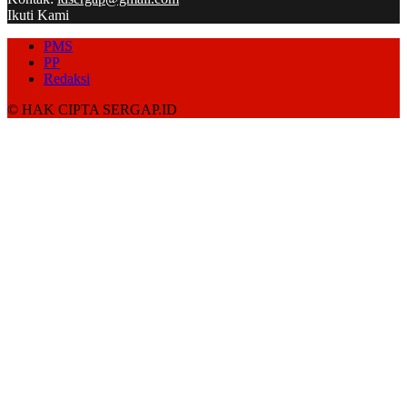
Ikuti Kami
PMS
PP
Redaksi
© HAK CIPTA SERGAP.ID