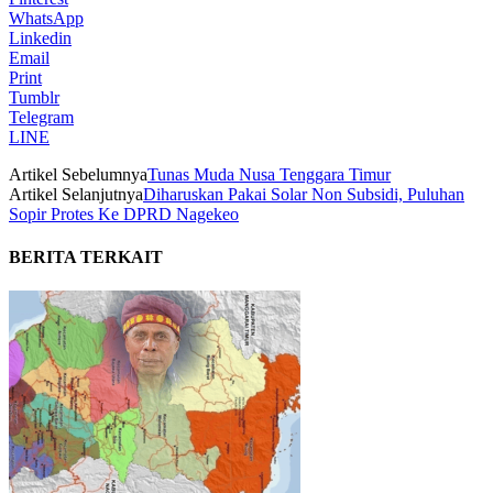
WhatsApp
Linkedin
Email
Print
Tumblr
Telegram
LINE
Artikel Sebelumnya
Tunas Muda Nusa Tenggara Timur
Artikel Selanjutnya
Diharuskan Pakai Solar Non Subsidi, Puluhan
Sopir Protes Ke DPRD Nagekeo
BERITA TERKAIT