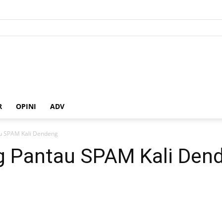
R
OPINI
ADV
au SPAM Kali Dendeng
g Pantau SPAM Kali Den