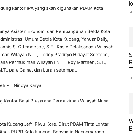
k
dung kantor IPA yang akan digunakan PDAM Kota
Ju
taranya Asisten Ekonomi dan Pembangunan Setda Kota
n Administrasi Umum Setda Kota Kupang, Yanuar Dally,
hannis S. Ottemoesoe, S.E., Kasie Pelaksanaan Wilayah
S
iman Wilayah NTT, Doddy Pradityo Hidayat Soetopo,
R
arana Permukiman Wilayah I NTT, Roy Marthen, S.T.,
T
M.T., para Camat dan Lurah setempat.
Ju
oleh PT Nindya Karya.
g Kantor Balai Prasarana Permukiman Wilayah Nusa
W
ota Kupang Jefri Riwu Kore, Dirut PDAM Tirta Lontar
B
 Dinas PUPR Kota Kupang, Benyamin Ndapamerang.