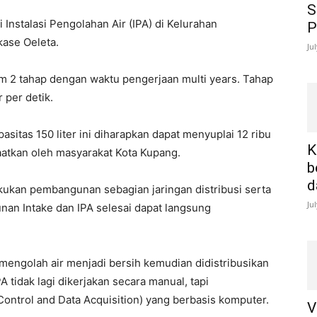
S
i Instalasi Pengolahan Air (IPA) di Kelurahan
P
ase Oeleta.
Ju
am 2 tahap dengan waktu pengerjaan multi years. Tahap
 per detik.
sitas 150 liter ini diharapkan dapat menyuplai 12 ribu
K
tkan oleh masyarakat Kota Kupang.
b
d
ukan pembangunan sebagian jaringan distribusi serta
Ju
an Intake dan IPA selesai dapat langsung
engolah air menjadi bersih kemudian didistribusikan
 tidak lagi dikerjakan secara manual, tapi
ntrol and Data Acquisition) yang berbasis komputer.
V