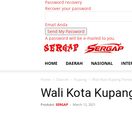
Password recovery
Recover your password
Email Anda
A password will be e-mailed to you.
HOME
DAERAH
NASIONAL
INTE
Home
Daerah
Kupang
Wali Kota Kupang Pant
Wali Kota Kupan
Produksi
SERGAP
-
March 12, 2021