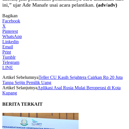
ini,” ujar Ade Manafe usai acara pelantikan.
(adv/adv)
Bagikan
Facebook
X
Pinterest
WhatsApp
Linkedin
Email
Print
Tumblr
Telegram
LINE
Artikel Sebelumnya
Teller CU Kasih Sejahtera Cairkan Rp 20 Juta
Tanpa Seijin Pemilik Uang
Artikel Selanjutnya
Aplikasi Asal Rusia Mulai Beroperasi di Kota
Kupang
BERITA TERKAIT