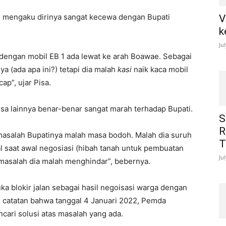
), mengaku dirinya sangat kecewa dengan Bupati
V
k
Ju
i dengan mobil EB 1 ada lewat ke arah Boawae. Sebagai
ya (ada apa ini?) tetapi dia malah
kasi
naik kaca mobil
ap”, ujar Pisa.
a lainnya benar-benar sangat marah terhadap Bupati.
S
R
 masalah Bupatinya malah masa bodoh. Malah dia suruh
T
 saat awal negosiasi (hibah tanah untuk pembuatan
Ju
 masalah dia malah menghindar”, bebernya.
ka blokir jalan sebagai hasil negoisasi warga dengan
n catatan bahwa tanggal 4 Januari 2022, Pemda
ari solusi atas masalah yang ada.