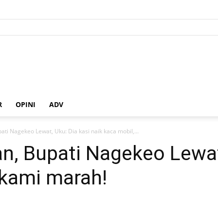
R
OPINI
ADV
ati Nagekeo Lewat, Uku: Dia kasi naik kaca mobil,...
an, Bupati Nagekeo Lewat
 kami marah!