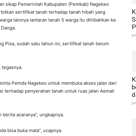
ngan sikap Pemerintah Kabupaten (Pemkab) Nagekeo
K
itkan sertifikat tanah terhadap tanah hibah yang
S
arga lainnya lantaran tanah 5 warga itu dihibahkan ke
P
 Danga.
Ju
Pisa, sudah satu tahun ini, sertifikat tanah belum
, tegasnya.
K
h meminta Pemda Nagekeo untuk membuka akses jalan dari
b
 terhadap penyerahan tanah untuk ruas jalan Aemali
d
Ju
n berita acaranya”, ungkapnya.
mda bisa buka mata”, ucapnya.