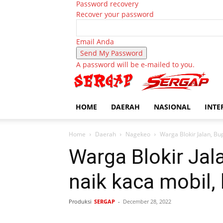
Password recovery
Recover your password
Email Anda
A password will be e-mailed to you.
HOME
DAERAH
NASIONAL
INTE
Home
Daerah
Nagekeo
Warga Blokir Jalan, Bup
Warga Blokir Jal
naik kaca mobil,
Produksi
SERGAP
-
December 28, 2022