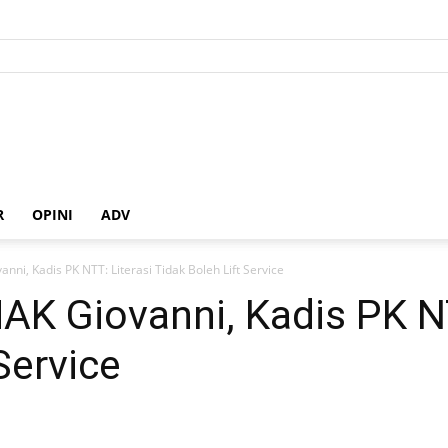
R
OPINI
ADV
ni, Kadis PK NTT: Literasi Tidak Boleh Lift Service
K Giovanni, Kadis PK NT
Service