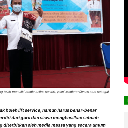
g telah memiliki media online sendiri, yakni MediatorGivans.com sebagai
dak boleh lift service, namun harus benar-benar
rdiri dari guru dan siswa menghasilkan sebuah
ang diterbitkan oleh media massa yang secara umum