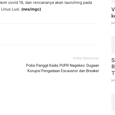
demi covid 19, dan rencananya akan launching pada
V
 Linus Lusi.
(nes/mgc)
k
Ju
Artikel Selanjutnya
S
Polisi Panggil Kadis PUPR Nagekeo: Dugaan
R
Korupsi Pengadaan Excavator dan Breaker
T
Ju