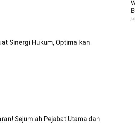
W
B
Ju
at Sinergi Hukum, Optimalkan
aran! Sejumlah Pejabat Utama dan