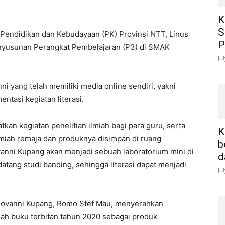
K
S
 Pendidikan dan Kebudayaan (PK) Provinsi NTT, Linus
P
nyusunan Perangkat Pembelajaran (P3) di SMAK
Ju
i yang telah memiliki media online sendiri, yakni
tasi kegiatan literasi.
an kegiatan penelitian ilmiah bagi para guru, serta
K
lmiah remaja dan produknya disimpan di ruang
b
nni Kupang akan menjadi sebuah laboratorium mini di
d
atang studi banding, sehingga literasi dapat menjadi
Ju
iovanni Kupang, Romo Stef Mau, menyerahkan
uah buku terbitan tahun 2020 sebagai produk