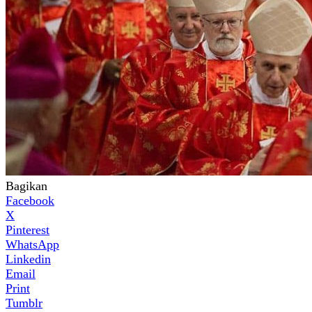
Bagikan
Facebook
X
Pinterest
WhatsApp
Linkedin
Email
Print
Tumblr