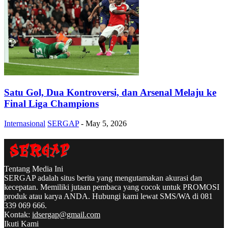
Satu Gol, Dua Kontroversi, dan Arsenal Melaju ke
Final Liga Champions
Internasional
SERGAP
-
May 5, 2026
Tentang Media Ini
SERGAP adalah situs berita yang mengutamakan akurasi dan
kecepatan. Memiliki jutaan pembaca yang cocok untuk PROMOSI
produk atau karya ANDA. Hubungi kami lewat SMS/WA di 081
339 069 666.
Kontak:
idsergap@gmail.com
Ikuti Kami