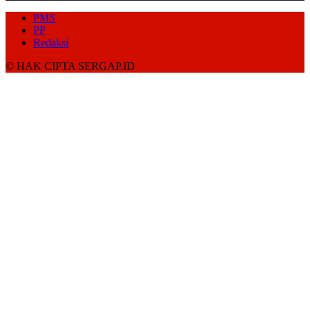
PMS
PP
Redaksi
© HAK CIPTA SERGAP.ID