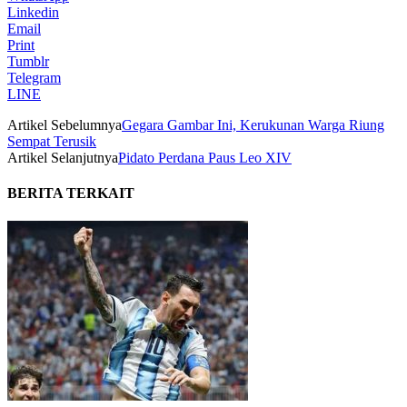
Linkedin
Email
Print
Tumblr
Telegram
LINE
Artikel Sebelumnya
Gegara Gambar Ini, Kerukunan Warga Riung
Sempat Terusik
Artikel Selanjutnya
Pidato Perdana Paus Leo XIV
BERITA TERKAIT