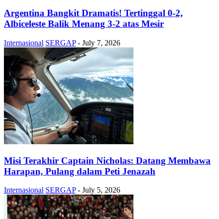
Argentina Bangkit Dramatis! Tertinggal 0-2,
Albiceleste Balik Menang 3-2 atas Mesir
Internasional
SERGAP
-
July 7, 2026
Misi Terakhir Captain Nicholas: Datang Membawa
Harapan, Pulang dalam Peti Jenazah
Internasional
SERGAP
-
July 5, 2026