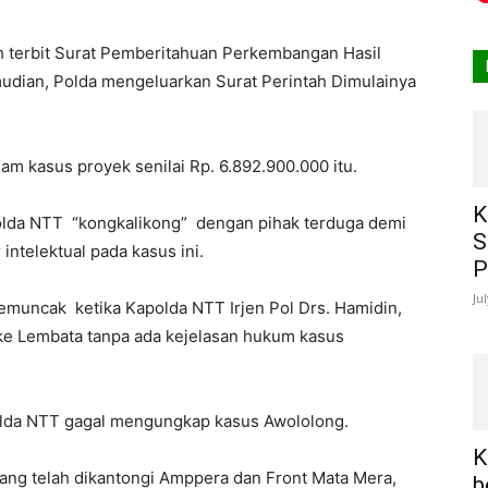
ah terbit Surat Pemberitahuan Perkembangan Hasil
udian, Polda mengeluarkan Surat Perintah Dimulainya
am kasus proyek senilai Rp. 6.892.900.000 itu.
K
lda NTT “kongkalikong” dengan pihak terduga demi
S
ntelektual pada kasus ini.
P
Ju
muncak ketika Kapolda NTT Irjen Pol Drs. Hamidin,
 ke Lembata tanpa ada kejelasan hukum kasus
olda NTT gagal mengungkap kasus Awololong.
K
yang telah dikantongi Amppera dan Front Mata Mera,
b