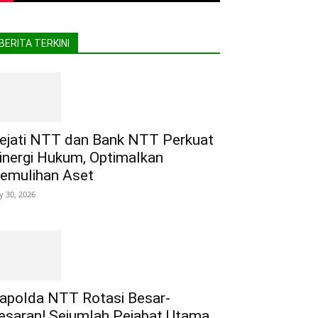
BERITA TERKINI
ejati NTT dan Bank NTT Perkuat
inergi Hukum, Optimalkan
emulihan Aset
ly 30, 2026
apolda NTT Rotasi Besar-
esaran! Sejumlah Pejabat Utama