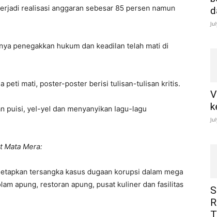
h terjadi realisasi anggaran sebesar 85 persen namun
d
Ju
nya penegakkan hukum dan keadilan telah mati di
i mati, poster-poster berisi tulisan-tulisan kritis.
V
k
an puisi, yel-yel dan menyanyikan lagu-lagu
Ju
t Mata Mera:
etapkan tersangka kasus dugaan korupsi dalam mega
lam apung, restoran apung, pusat kuliner dan fasilitas
S
R
T