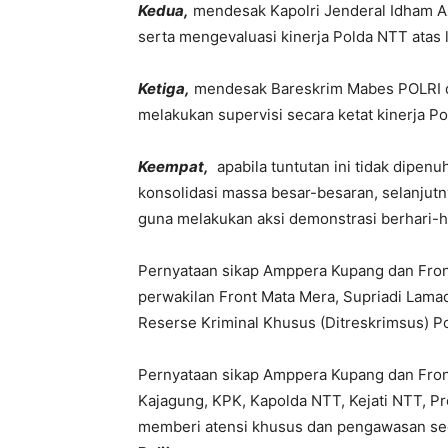
Kedua,
mendesak Kapolri Jenderal Idham A
serta mengevaluasi kinerja Polda NTT atas
Ketiga,
mendesak Bareskrim Mabes POLRI d
melakukan supervisi secara ketat kinerja 
Keempat,
apabila tuntutan ini tidak dipen
konsolidasi massa besar-besaran, selanju
guna melakukan aksi demonstrasi berhari-ha
Pernyataan sikap Amppera Kupang dan Front
perwakilan Front Mata Mera, Supriadi Lamad
Reserse Kriminal Khusus (Ditreskrimsus) P
Pernyataan sikap Amppera Kupang dan Front
Kajagung, KPK, Kapolda NTT, Kejati NTT, P
memberi atensi khusus dan pengawasan se