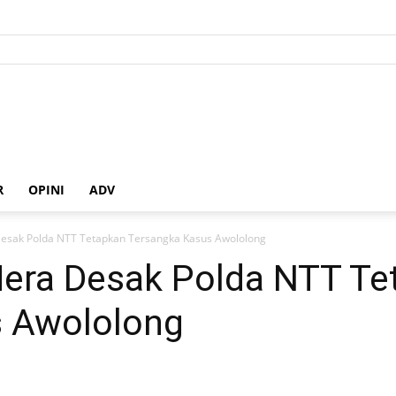
R
OPINI
ADV
sak Polda NTT Tetapkan Tersangka Kasus Awololong
era Desak Polda NTT Te
s Awololong