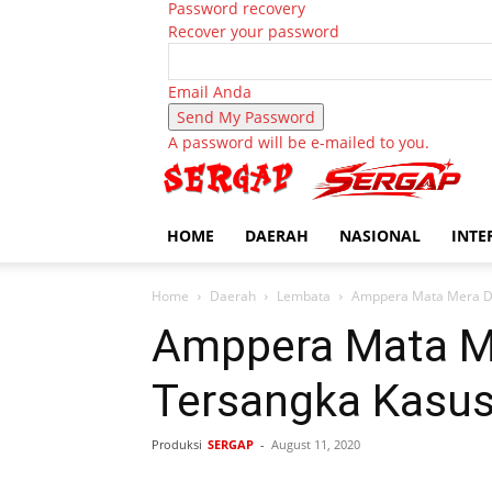
Password recovery
Recover your password
Email Anda
A password will be e-mailed to you.
HOME
DAERAH
NASIONAL
INTE
Home
Daerah
Lembata
Amppera Mata Mera De
Amppera Mata M
Tersangka Kasu
Produksi
SERGAP
-
August 11, 2020