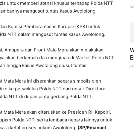
zis untuk memberi atensi khusus terhadap Polda NTT
Ju
 lambannya mengusut tuntas kasus Awololong.
an Komisi Pemberantasan Korupsi (KPK) untuk
Polda NTT dalam mengusut tuntas kasus Awololong.
W
uhi, Amppera dan Front Mata Mera akan melakukan
B
tnya akan berkemah dan menginap di Markas Polda NTT
ri hingga kasus Awololong diusut tuntas.
Ju
 Mata Mera ini diserahkan secara simbolis oleh
ike ke perwakilan Polda NTT dari unsur Direktorat
olda NTT di depan pintu gerbang Polda NTT.
 Mata Mera akan diteruskan ke Presiden RI, Kapolri,
ropam Polda NTT, serta lembaga negara lainnya untuk
cara ketat proses hukum Awololong.
(SP/Emanuel