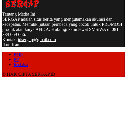
Tentang Media Ini
SERGAP adalah situs berita yang mengutamakan akurasi dan
kecepatan. Memiliki jutaan pembaca yang cocok untuk PROMOSI
produk atau karya ANDA. Hubungi kami lewat SMS/WA di 081
339 069 666.
Kontak:
idsergap@gmail.com
Ikuti Kami
PMS
PP
Redaksi
© HAK CIPTA SERGAP.ID