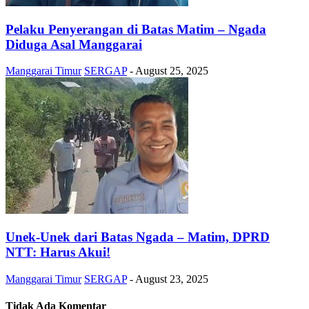
Pelaku Penyerangan di Batas Matim – Ngada
Diduga Asal Manggarai
Manggarai Timur
SERGAP
-
August 25, 2025
Unek-Unek dari Batas Ngada – Matim, DPRD
NTT: Harus Akui!
Manggarai Timur
SERGAP
-
August 23, 2025
Tidak Ada Komentar