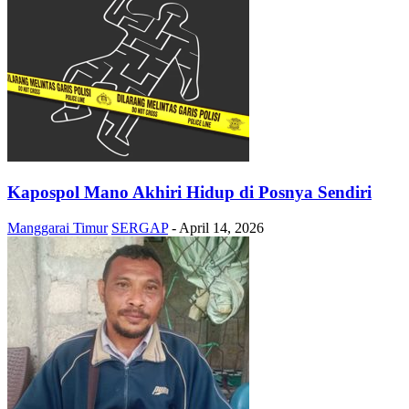
Kapospol Mano Akhiri Hidup di Posnya Sendiri
Manggarai Timur
SERGAP
-
April 14, 2026