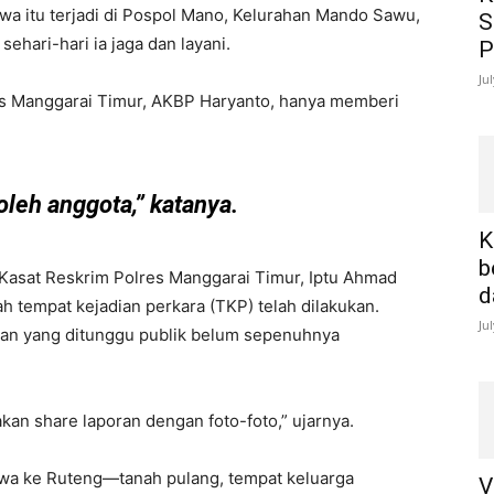
iwa itu terjadi di Pospol Mano, Kelurahan Mando Sawu,
S
ehari-hari ia jaga dan layani.
P
Ju
es Manggarai Timur, AKBP Haryanto, hanya memberi
oleh anggota,” katanya.
K
b
. Kasat Reskrim Polres Manggarai Timur, Iptu Ahmad
d
 tempat kejadian perkara (TKP) telah dilakukan.
Ju
ban yang ditunggu publik belum sepenuhnya
akan share laporan dengan foto-foto,” ujarnya.
awa ke Ruteng—tanah pulang, tempat keluarga
V