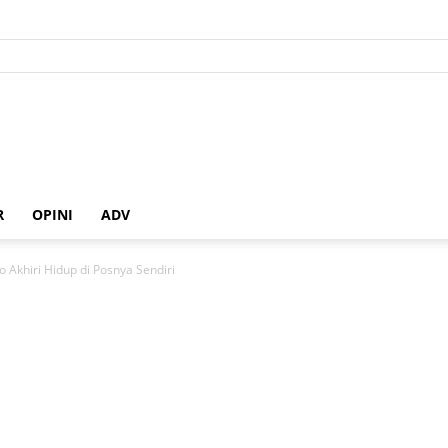
R
OPINI
ADV
 Akhiri Hidup di Posnya Sendiri