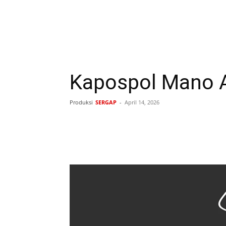
Kapospol Mano Ak
Produksi
SERGAP
-
April 14, 2026
Bagikan