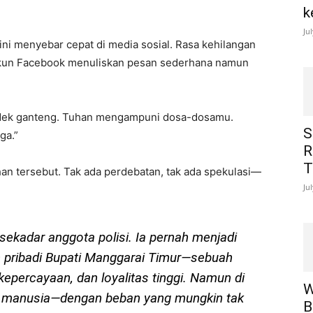
k
Ju
r ini menyebar cepat di media sosial. Rasa kehilangan
 akun Facebook menuliskan pesan sederhana namun
adek ganteng. Tuhan mengampuni dosa-dosamu.
S
ga.”
R
T
an tersebut. Tak ada perdebatan, tak ada spekulasi—
Ju
sekadar anggota polisi. Ia pernah menjadi
n pribadi Bupati Manggarai Timur—sebuah
epercayaan, dan loyalitas tinggi. Namun di
W
ap manusia—dengan beban yang mungkin tak
B