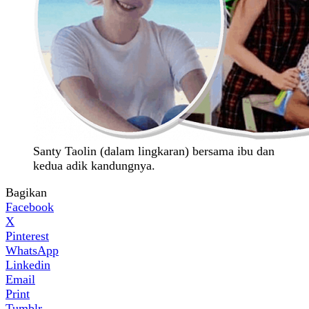
Santy Taolin (dalam lingkaran) bersama ibu dan
kedua adik kandungnya.
Bagikan
Facebook
X
Pinterest
WhatsApp
Linkedin
Email
Print
Tumblr