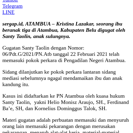
Telegram
LINE
sergap.id, ATAMBUA – Kristina Lazakar, seorang ibu
beranak tiga di Atambua, Kabupaten Belu digugat oleh
Santy Taolin, anak sulungnya.
Gugatan Santy Taolin dengan Nomor:
06/Pdt.G/2021/PN.Atb tanggal 22 Februari 2021 telah
memasuki pokok perkara di Pengadilan Negeri Atambua.
Sidang dilanjutkan ke pokok perkara lantaran sidang
mediasi sebelumnya ngagal mendamaikan ibu dan anak
kandung itu.
Kasus ini didaftarkan ke PN Atambua oleh kuasa hukum
Santy Taolin, yakni Helio Monisz Araujo, SH., Ferdinand
Ba’e, SH, dan Kornelius Dominggus Talok, SH.
Materi gugatan adalah perbuatan memasuki dan menyuruh
orang lain memasuki pekarangan dengan merusakan
pekarangan, menaruh alat-alat kerja, material-material,