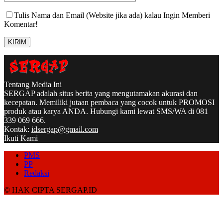
Tulis Nama dan Email (Website jika ada) kalau Ingin Memberi
Komentar!
Tentang Media Ini
SERGAP adalah situs berita yang mengutamakan akurasi dan
kecepatan. Memiliki jutaan pembaca yang cocok untuk PROMOSI
produk atau karya ANDA. Hubungi kami lewat SMS/WA di 081
339 069 666.
Kontak:
idsergap@gmail.com
Ikuti Kami
PMS
PP
Redaksi
© HAK CIPTA SERGAP.ID