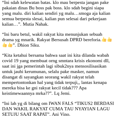
“Ini sdah kelewatan batas. klo mau berpesta jangan pake
pakaian dinas Bu boss pak boss. klo sdah begini siapa
yang malu. diri kalian sendiri yg malu…smoga aja kalian
semua berpesta slesai, kalian pun selesai dari pekerjaan
kalian…”. Mutia Nahak.
“Ini baru betul, wakil rakyat kita menunjukan sebuah
drama yg mnarik. Rakyat Bersusah DPRD bereforia.
”. Dhion Siku.
“Kita ketahui bersama bahwa saat ini kita dilanda wabah
covid 19 yang membuat orng smntara krisis ekonomi dll,
saat ini jga pemerintah lagi sibuk2nya mensosilisasikan
untuk jauhi kerumunan, selalu pake masker, namun
disangat di sayangkan seorang wakil rakyat telah
mempertontonkan hal yang tidak terpuji,, lantas kenapa
mereka bisa ke gni rakyat kecil tidak??? Apa
keistimewaannya mrka??”. Lq Jemi.
“Ini lah yg di bilang om IWAN FALS “TIKUS2 BERDASI
DAN WAKIL RAKYAT CUMA TAU NYAYIAN LAGU
SETUJU SAAT RAPAT”. Ani Vino.