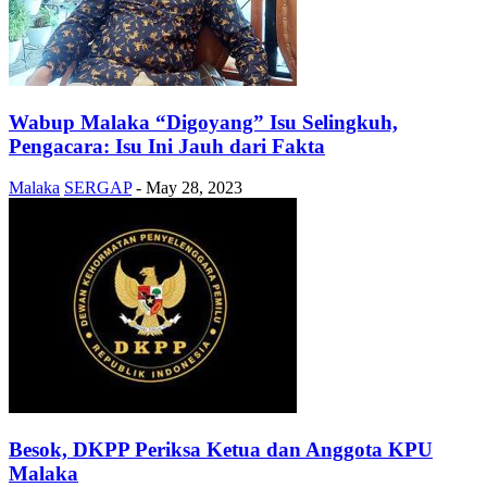
Wabup Malaka “Digoyang” Isu Selingkuh,
Pengacara: Isu Ini Jauh dari Fakta
Malaka
SERGAP
-
May 28, 2023
Besok, DKPP Periksa Ketua dan Anggota KPU
Malaka