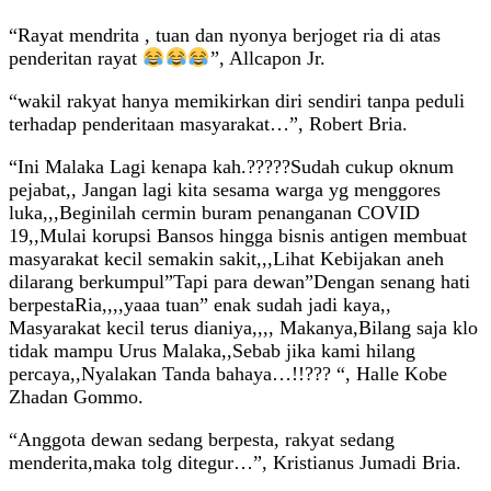
“Rayat mendrita , tuan dan nyonya berjoget ria di atas
penderitan rayat
”, Allcapon Jr.
“wakil rakyat hanya memikirkan diri sendiri tanpa peduli
terhadap penderitaan masyarakat…”, Robert Bria.
“Ini Malaka Lagi kenapa kah.?????Sudah cukup oknum
pejabat,, Jangan lagi kita sesama warga yg menggores
luka,,,Beginilah cermin buram penanganan COVID
19,,Mulai korupsi Bansos hingga bisnis antigen membuat
masyarakat kecil semakin sakit,,,Lihat Kebijakan aneh
dilarang berkumpul”Tapi para dewan”Dengan senang hati
berpestaRia,,,,yaaa tuan” enak sudah jadi kaya,,
Masyarakat kecil terus dianiya,,,, Makanya,Bilang saja klo
tidak mampu Urus Malaka,,Sebab jika kami hilang
percaya,,Nyalakan Tanda bahaya…!!??? “, Halle Kobe
Zhadan Gommo.
“Anggota dewan sedang berpesta, rakyat sedang
menderita,maka tolg ditegur…”, Kristianus Jumadi Bria.