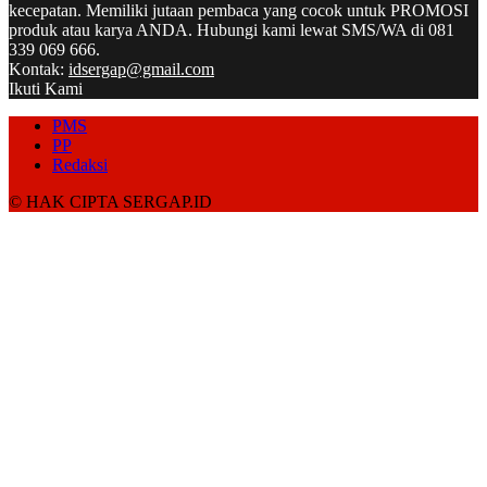
kecepatan. Memiliki jutaan pembaca yang cocok untuk PROMOSI
produk atau karya ANDA. Hubungi kami lewat SMS/WA di 081
339 069 666.
Kontak:
idsergap@gmail.com
Ikuti Kami
PMS
PP
Redaksi
© HAK CIPTA SERGAP.ID