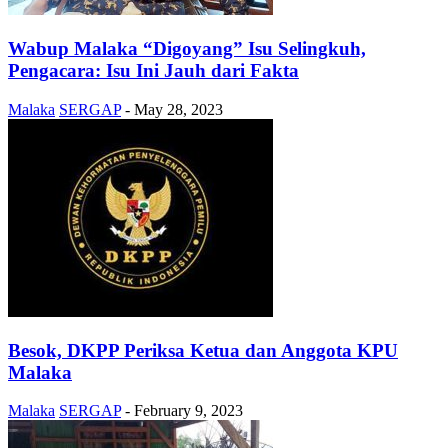
Wabup Malaka “Digoyang” Isu Selingkuh,
Pengacara: Isu Ini Jauh dari Fakta
Malaka
SERGAP
-
May 28, 2023
Besok, DKPP Periksa Ketua dan Anggota KPU
Malaka
Malaka
SERGAP
-
February 9, 2023