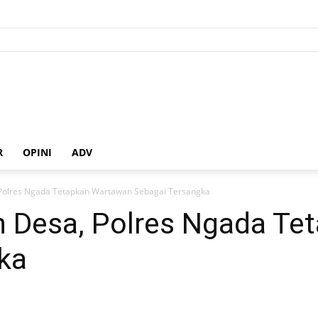
R
OPINI
ADV
 Polres Ngada Tetapkan Wartawan Sebagai Tersangka
n Desa, Polres Ngada T
ka