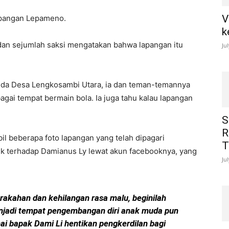
V
apangan Lepameno.
k
i dan sejumlah saksi mengatakan bahwa lapangan itu
Ju
muda Desa Lengkosambi Utara, ia dan teman-temannya
gai tempat bermain bola. Ia juga tahu kalau lapangan
S
R
 beberapa foto lapangan yang telah dipagari
T
ik terhadap Damianus Ly lewat akun facebooknya, yang
Ju
rakahan dan kehilangan rasa malu, beginilah
njadi tempat pengembangan diri anak muda pun
hai bapak Dami Li hentikan pengkerdilan bagi