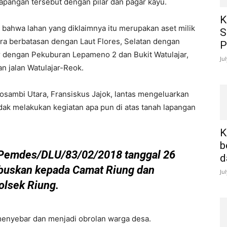
pangan tersebut dengan pilar dan pagar kayu.
K
 bahwa lahan yang diklaimnya itu merupakan aset milik
S
ra berbatasan dengan Laut Flores, Selatan dengan
P
r dengan Pekuburan Lepameno 2 dan Bukit Watulajar,
Ju
 jalan Watulajar-Reok.
osambi Utara, Fransiskus Jajok, lantas mengeluarkan
dak melakukan kegiatan apa pun di atas tanah lapangan
K
b
/Pemdes/DLU/83/02/2018 tanggal 26
d
mbuskan kepada Camat Riung dan
Ju
olsek Riung.
 menyebar dan menjadi obrolan warga desa.