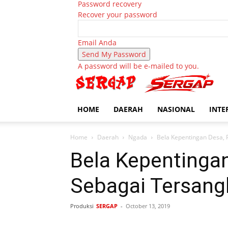
Password recovery
Recover your password
Email Anda
A password will be e-mailed to you.
HOME
DAERAH
NASIONAL
INTE
Home
Daerah
Ngada
Bela Kepentingan Desa,
Bela Kepentinga
Sebagai Tersang
Produksi
SERGAP
-
October 13, 2019