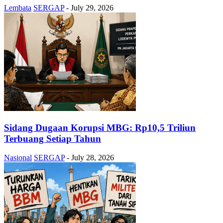
Lembata
SERGAP
-
July 29, 2026
Sidang Dugaan Korupsi MBG: Rp10,5 Triliun
Terbuang Setiap Tahun
Nasional
SERGAP
-
July 28, 2026