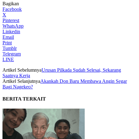
Bagikan
Facebook
X
Pinterest
WhatsApp
Linkedin
Email
Print
Tumblr
Telegram
LINE
Artikel Sebelumnya
Urusan Pilkada Sudah Selesai, Sekarang
Saatnya Kerja
Artikel Selanjutnya
Akankah Don Baru Membawa Angin Segar
Bagi Nagekeo?
BERITA TERKAIT