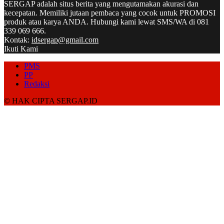
SERGAP adalah situs berita yang mengutamakan akurasi dan
kecepatan. Memiliki jutaan pembaca yang cocok untuk PROMOSI
produk atau karya ANDA. Hubungi kami lewat SMS/WA di 081
339 069 666.
Kontak:
idsergap@gmail.com
Ikuti Kami
PMS
PP
Redaksi
© HAK CIPTA SERGAP.ID