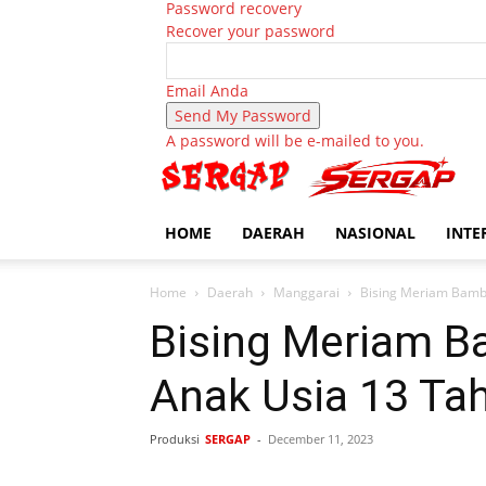
Password recovery
Recover your password
Email Anda
A password will be e-mailed to you.
HOME
DAERAH
NASIONAL
INTE
Home
Daerah
Manggarai
Bising Meriam Bambu
Bising Meriam B
Anak Usia 13 Ta
Produksi
SERGAP
-
December 11, 2023