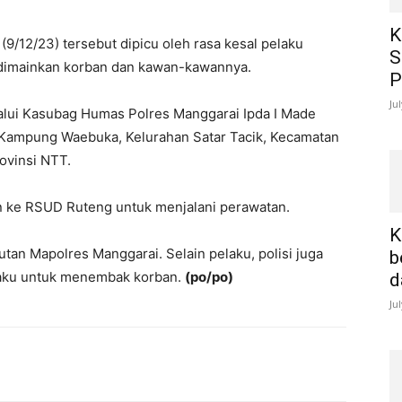
K
9/12/23) tersebut dipicu oleh rasa kesal pelaku
S
 dimainkan korban dan kawan-kawannya.
P
Ju
lui Kasubag Humas Polres Manggarai Ipda I Made
i Kampung Waebuka, Kelurahan Satar Tacik, Kecamatan
ovinsi NTT.
an ke RSUD Ruteng untuk menjalani perawatan.
K
utan Mapolres Manggarai. Selain pelaku, polisi juga
b
laku untuk menembak korban.
(po/po)
d
Ju