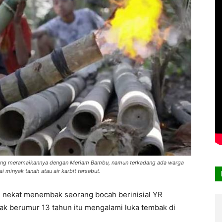
ering meramaikannya dengan Meriam Bambu, namun terkadang ada warga
i minyak tanah atau air karbit tersebut.
7) nekat menembak seorang bocah berinisial YR
k berumur 13 tahun itu mengalami luka tembak di