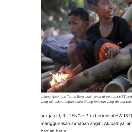
Jelang Natal dan Tahun Baru, anak-anak di pelosok NTT s
yang tak suka dengan suara bising ledakan yang disulut paka
sergap.id, RUTENG – Pria berinisial HW (3
menggunakan senapan angin. Akibatnya, ana
bagian betis.