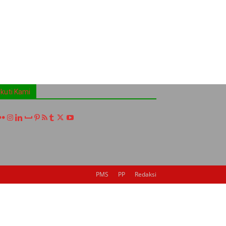
Ikuti Kami
PMS
PP
Redaksi