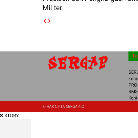
Militer
Te
SERG
kece
PROM
SMS/
Kont
© HAK CIPTA SERGAP.ID
STORY