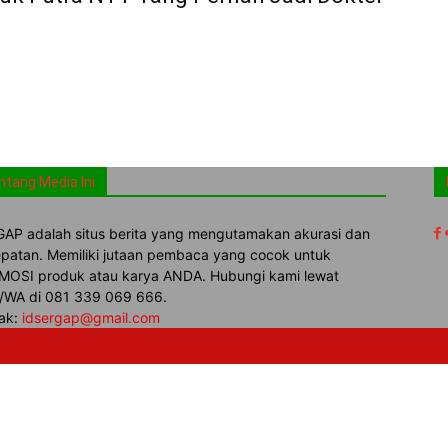
ntang Media Ini
AP adalah situs berita yang mengutamakan akurasi dan
patan. Memiliki jutaan pembaca yang cocok untuk
OSI produk atau karya ANDA. Hubungi kami lewat
WA di 081 339 069 666.
ak:
idsergap@gmail.com