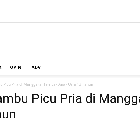
R
OPINI
ADV
 Picu Pria di Manggarai Tembak Anak Usia 13 Tahun
ambu Picu Pria di Mangg
hun