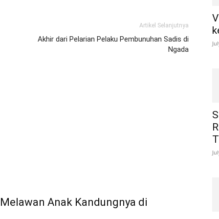
V
Artikel Selanjutnya
k
Akhir dari Pelarian Pelaku Pembunuhan Sadis di
Ju
Ngada
S
R
T
Ju
us Melawan Anak Kandungnya di