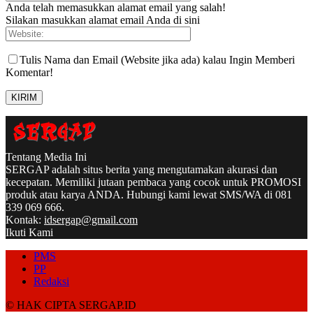
Anda telah memasukkan alamat email yang salah!
Silakan masukkan alamat email Anda di sini
Tulis Nama dan Email (Website jika ada) kalau Ingin Memberi
Komentar!
Tentang Media Ini
SERGAP adalah situs berita yang mengutamakan akurasi dan
kecepatan. Memiliki jutaan pembaca yang cocok untuk PROMOSI
produk atau karya ANDA. Hubungi kami lewat SMS/WA di 081
339 069 666.
Kontak:
idsergap@gmail.com
Ikuti Kami
PMS
PP
Redaksi
© HAK CIPTA SERGAP.ID